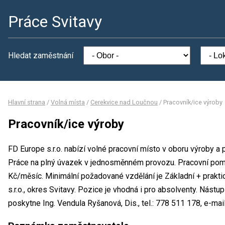
Práce Svitavy
Hledat zaměstnání
Hlavní strana
/
Volná místa
/
Cerekvice nad Loučnou
/
Pracovník/ice výroby
Pracovník/ice výroby
FD Europe s.r.o. nabízí volné pracovní místo v oboru výroby a
Práce na plný úvazek v jednosměnném provozu. Pracovní po
Kč/měsíc. Minimální požadované vzdělání je Základní + prakti
s.r.o., okres Svitavy. Pozice je vhodná i pro absolventy. Nást
poskytne Ing. Vendula Ryšanová, Dis., tel.: 778 511 178, e-ma