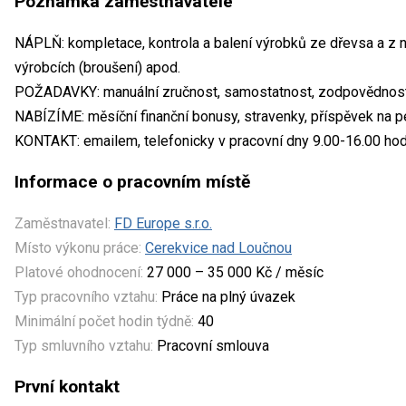
Poznámka zaměstnavatele
NÁPLŇ: kompletace, kontrola a balení výrobků ze dřevsa a z n
výrobcích (broušení) apod.
POŽADAVKY: manuální zručnost, samostatnost, zodpovědnos
NABÍZÍME: měsíční finanční bonusy, stravenky, příspěvek na pen
KONTAKT: emailem, telefonicky v pracovní dny 9.00-16.00 ho
Informace o pracovním místě
Zaměstnavatel:
FD Europe s.r.o.
Místo výkonu práce:
Cerekvice nad Loučnou
Platové ohodnocení:
27 000 – 35 000 Kč / měsíc
Typ pracovního vztahu:
Práce na plný úvazek
Minimální počet hodin týdně:
40
Typ smluvního vztahu:
Pracovní smlouva
První kontakt