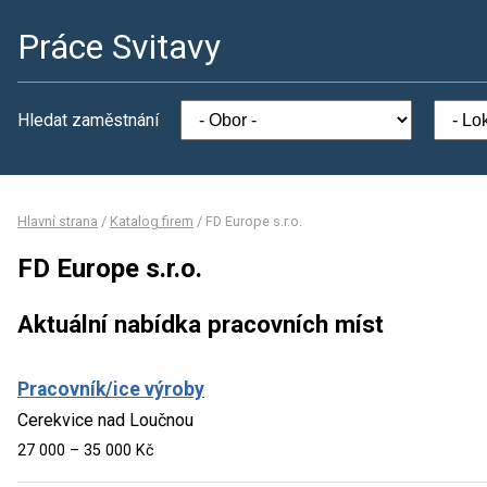
Práce Svitavy
Hledat zaměstnání
Hlavní strana
/
Katalog firem
/
FD Europe s.r.o.
FD Europe s.r.o.
Aktuální nabídka pracovních míst
Pracovník/ice výroby
Cerekvice nad Loučnou
27 000 – 35 000 Kč