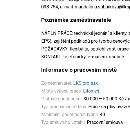
038 754, e-mail: magdalena.stiburkova@lksp
Poznámka zaměstnavatele
NÁPLŇ PRÁCE: technická jednání s klienty, t
EPS), zajištění podkladů pro tvorbu cenovýc
POŽADAVKY: flexibilita, spolehlivost, praxe
KONTAKT: telefonicky, e-mailem, osobně
Informace o pracovním místě
Zaměstnavatel:
LKS pro s.r.o.
Místo výkonu práce:
Litomyšl
Platové ohodnocení:
30 000 – 50 000 Kč / 
Typ pracovního vztahu:
Práce na plný úvaze
Minimální počet hodin týdně:
40
Typ smluvního vztahu:
Pracovní smlouva