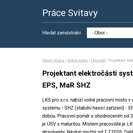
Práce Svitavy
Hledat zaměstnání
Hlavní strana
/
Volná místa
/
Litomyšl
/
Projektant ele
Projektant elektročásti syst
EPS, MaR SHZ
LKS pro s.r.o. nabízí volné pracovní místo v
systému - SHZ (stabilní hasicí zařízení) -
dobou. Pracovní poměr s ohodnocením od 3
je ÚSV s maturitou. Místem pracoviště je LKS 
absolventy. Nástup možný od 1.7.2026. Dalš