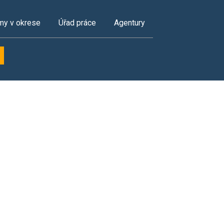
my v okrese
Úřad práce
Agentury