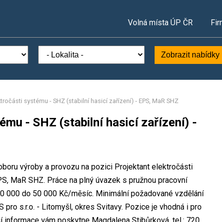
Volná místa ÚP ČR
Fir
Zobrazit nabídky
ktročásti systému - SHZ (stabilní hasicí zařízení) - EPS, MaR SHZ
ému - SHZ (stabilní hasicí zařízení) -
 oboru výroby a provozu na pozici Projektant elektročásti
 EPS, MaR SHZ. Práce na plný úvazek s pružnou pracovní
0 000 do 50 000 Kč/měsíc. Minimální požadované vzdělání
pro s.r.o. - Litomyšl, okres Svitavy. Pozice je vhodná i pro
í informace vám poskytne Magdalena Stibůrková, tel.: 720