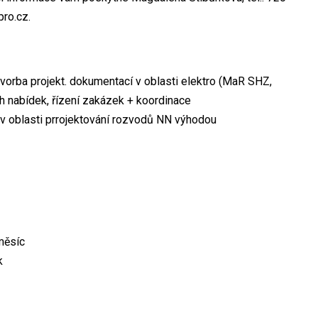
ro.cz.
vorba projekt. dokumentací v oblasti elektro (MaR SHZ,
h nabídek, řízení zakázek + koordinace
 v oblasti prrojektování rozvodů NN výhodou
měsíc
k