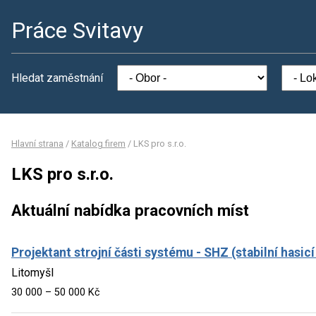
Práce Svitavy
Hledat zaměstnání
Hlavní strana
/
Katalog firem
/
LKS pro s.r.o.
LKS pro s.r.o.
Aktuální nabídka pracovních míst
Projektant strojní části systému - SHZ (stabilní hasicí
Litomyšl
30 000 – 50 000 Kč