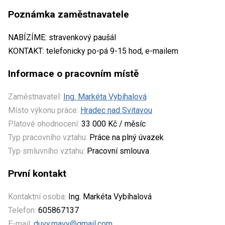
Poznámka zaměstnavatele
NABÍZÍME: stravenkový paušál
KONTAKT: telefonicky po-pá 9-15 hod, e-mailem
Informace o pracovním místě
Zaměstnavatel:
Ing. Markéta Vybíhalová
Místo výkonu práce:
Hradec nad Svitavou
Platové ohodnocení:
33 000 Kč / měsíc
Typ pracovního vztahu:
Práce na plný úvazek
Typ smluvního vztahu:
Pracovní smlouva
První kontakt
Kontaktní osoba:
Ing. Markéta Vybíhalová
Telefon:
605867137
E-mail:
duvy.mavy@gmail.com