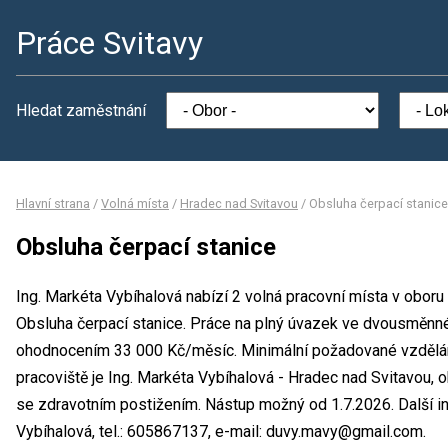
Práce Svitavy
Hledat zaměstnání
Hlavní strana
/
Volná místa
/
Hradec nad Svitavou
/
Obsluha čerpací stanice
Obsluha čerpací stanice
Ing. Markéta Vybíhalová nabízí 2 volná pracovní místa v oboru
Obsluha čerpací stanice. Práce na plný úvazek ve dvousměnn
ohodnocením 33 000 Kč/měsíc. Minimální požadované vzdělání
pracoviště je Ing. Markéta Vybíhalová - Hradec nad Svitavou, 
se zdravotním postižením. Nástup možný od 1.7.2026. Další 
Vybíhalová, tel.: 605867137, e-mail: duvy.mavy@gmail.com.