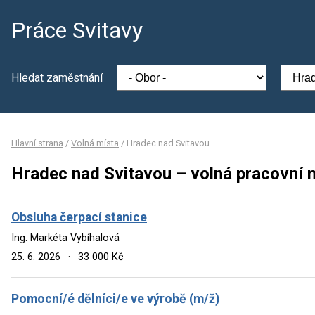
Práce Svitavy
Hledat zaměstnání
Hlavní strana
/
Volná místa
/
Hradec nad Svitavou
Hradec nad Svitavou – volná pracovní 
Obsluha čerpací stanice
Ing. Markéta Vybíhalová
25. 6. 2026
·
33 000 Kč
Pomocní/é dělníci/e ve výrobě (m/ž)