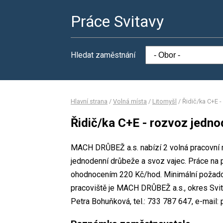
Práce Svitavy
Hledat zaměstnání
Hlavní strana
/
Volná místa
/
Litomyšl
/
Řidič/ka C+E 
Řidič/ka C+E - rozvoz jedno
MACH DRŮBEŽ a.s. nabízí 2 volná pracovní m
jednodenní drůbeže a svoz vajec. Práce na
ohodnocením 220 Kč/hod. Minimální požadov
pracoviště je MACH DRŮBEŽ a.s., okres Svi
Petra Bohuňková, tel.: 733 787 647, e-mail