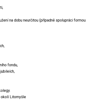
i,
žení na dobu neurčitou (případně spolupráci formou
ch,
vního fondu,
ubileích,
olegy.
 okolí Litomyšle