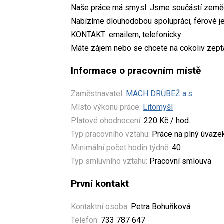
Naše práce má smysl. Jsme součástí zemědě
Nabízíme dlouhodobou spolupráci, férové j
KONTAKT: emailem, telefonicky
Máte zájem nebo se chcete na cokoliv zepta
Informace o pracovním místě
Zaměstnavatel:
MACH DRŮBEŽ a.s.
Místo výkonu práce:
Litomyšl
Platové ohodnocení:
220 Kč / hod.
Typ pracovního vztahu:
Práce na plný úvaze
Minimální počet hodin týdně:
40
Typ smluvního vztahu:
Pracovní smlouva
První kontakt
Kontaktní osoba:
Petra Bohuňková
Telefon:
733 787 647