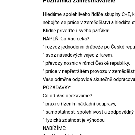
Poznámka zaměstnavatele
Hledáme spolehlivého řidiče skupiny C+E, k
nebojíte se práce v zemědělství a hledáte s
Klidně přiveďte i svého parťáka!
NÁPLŇ: Co Vás čeká?
" rozvoz jednodenní drůbeže po České repub
" svoz násadových vajec z farem,
" převozy nosnic v rámci České republiky,
" práce v nepřetržitém provozu v zemědělstv
Vaše odměna odpovídá skutečně odpracovaný
POŽADAVKY:
Co od Vás očekáváme?
" praxi s řízením nákladní soupravy,
" samostatnost, spolehlivost a zodpovědný 
" fyzická zdatnost je výhodou.
NABÍZÍME: