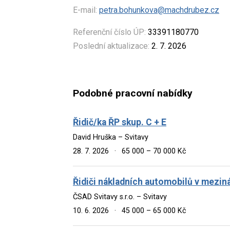
E-mail:
petra.bohunkova@machdrubez.cz
Referenční číslo ÚP:
33391180770
Poslední aktualizace:
2. 7. 2026
Podobné pracovní nabídky
Řidič/ka ŘP skup. C + E
David Hruška – Svitavy
28. 7. 2026
·
65 000 – 70 000 Kč
Řidiči nákladních automobilů v mezi
ČSAD Svitavy s.r.o. – Svitavy
10. 6. 2026
·
45 000 – 65 000 Kč