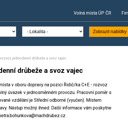
Volná místa ÚP ČR
Fir
Zobrazit nabídky
- rozvoz jednodenní drůbeže a svoz vajec
denní drůbeže a svoz vajec
ísta v oboru dopravy na pozici Řidič/ka C+E - rozvoz
 plný úvazek v jednosměnném provozu. Pracovní poměr s
ané vzdělání je Střední odborné (vyučen). Místem
tavy. Nástup možný ihned. Další informace vám poskytne
: petra.bohunkova@machdrubez.cz.