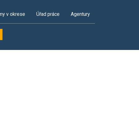
my v okrese
Úřad práce
Agentury