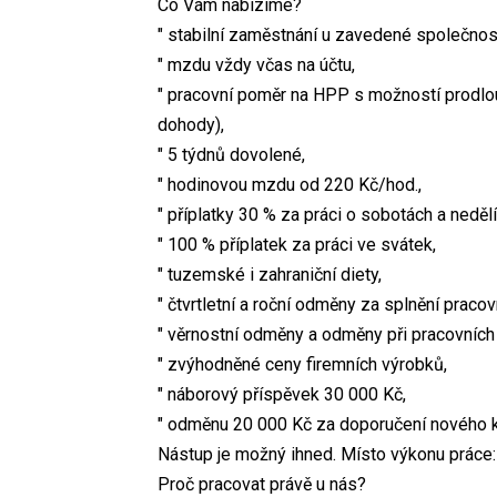
Co Vám nabízíme?
" stabilní zaměstnání u zavedené společnost
" mzdu vždy včas na účtu,
" pracovní poměr na HPP s možností prodlou
dohody),
" 5 týdnů dovolené,
" hodinovou mzdu od 220 Kč/hod.,
" příplatky 30 % za práci o sobotách a nedělí
" 100 % příplatek za práci ve svátek,
" tuzemské i zahraniční diety,
" čtvrtletní a roční odměny za splnění praco
" věrnostní odměny a odměny při pracovních j
" zvýhodněné ceny firemních výrobků,
" náborový příspěvek 30 000 Kč,
" odměnu 20 000 Kč za doporučení nového k
Nástup je možný ihned. Místo výkonu práce:
Proč pracovat právě u nás?