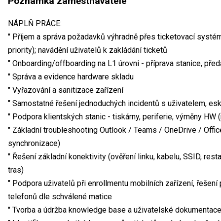
Poznámka zaměstnavatele
NÁPLŇ PRÁCE:
" Příjem a správa požadavků výhradně přes ticketovací systém
priority); navádění uživatelů k zakládání ticketů
" Onboarding/offboarding na L1 úrovni - příprava stanice, pře
" Správa a evidence hardware skladu
" Vyřazování a sanitizace zařízení
" Samostatné řešení jednoduchých incidentů s uživatelem, es
" Podpora klientských stanic - tiskárny, periferie, výměny HW 
" Základní troubleshooting Outlook / Teams / OneDrive / Office
synchronizace)
" Řešení základní konektivity (ověření linku, kabelu, SSID, resta
tras)
" Podpora uživatelů při enrollmentu mobilních zařízení, řešení
telefonů dle schválené matice
" Tvorba a údržba knowledge base a uživatelské dokumentace