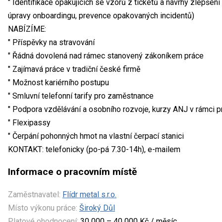
" Identifikace opakujících se vzorů z ticketů a návrhy zlepšen
úpravy onboardingu, prevence opakovaných incidentů)
NABÍZÍME:
" Příspěvky na stravování
" Řádná dovolená nad rámec stanovený zákoníkem práce
" Zajímavá práce v tradiční české firmě
" Možnost kariérního postupu
" Smluvní telefonní tarify pro zaměstnance
" Podpora vzdělávání a osobního rozvoje, kurzy ANJ v rámci 
" Flexipassy
" Čerpání pohonných hmot na vlastní čerpací stanici
KONTAKT: telefonicky (po-pá 7.30-14h), e-mailem
Informace o pracovním místě
Zaměstnavatel:
Flídr metal s.r.o.
Místo výkonu práce:
Široký Důl
Platové ohodnocení:
30 000 – 40 000 Kč / měsíc