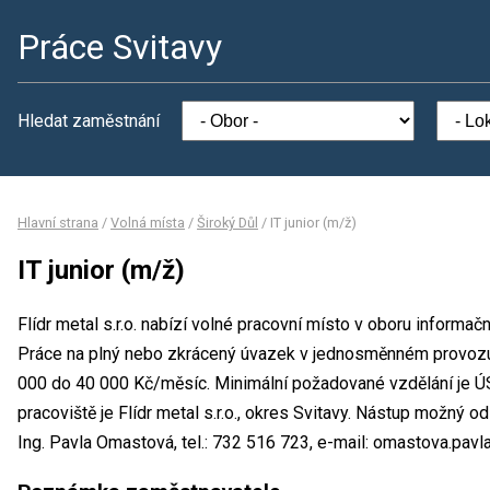
Práce Svitavy
Hledat zaměstnání
Hlavní strana
/
Volná místa
/
Široký Důl
/
IT junior (m/ž)
IT junior (m/ž)
Flídr metal s.r.o. nabízí volné pracovní místo v oboru informačn
Práce na plný nebo zkrácený úvazek v jednosměnném provoz
000 do 40 000 Kč/měsíc. Minimální požadované vzdělání je Ú
pracoviště je Flídr metal s.r.o., okres Svitavy. Nástup možný 
Ing. Pavla Omastová, tel.: 732 516 723, e-mail: omastova.pavla