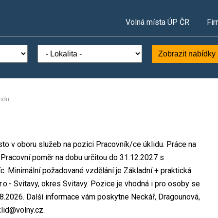
Volná místa ÚP ČR
Fir
Zobrazit nabídky
lidu
sto v oboru služeb na pozici Pracovník/ce úklidu. Práce na
Pracovní poměr na dobu určitou do 31.12.2027 s
 Minimální požadované vzdělání je Základní + praktická
.o.- Svitavy, okres Svitavy. Pozice je vhodná i pro osoby se
8.2026. Další informace vám poskytne Neckář, Dragounová,
klid@volny.cz.