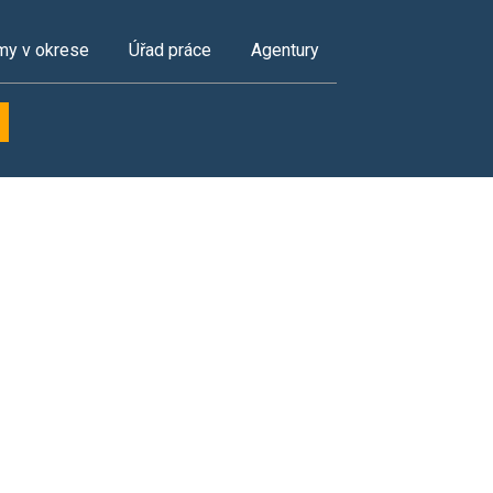
my v okrese
Úřad práce
Agentury