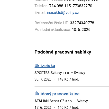
Telefon:
724 088 115, 773832270
E-mail:
inusuklid@volny.cz
Referenční číslo ÚP:
33274340778
Poslední aktualizace:
10. 6. 2026
Podobné pracovní nabídky
Uklízeč/ka
SPORTES Svitavy s.r.o. – Svitavy
30. 7. 2026
·
148 Kč / hod.
Úklidový pracovník/ice
ATALIAN Servis CZ s.r.o. – Svitavy
17. 6. 2026
·
140 Kč / hod.