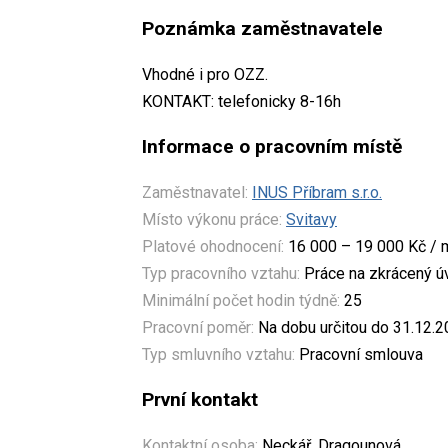
Poznámka zaměstnavatele
Vhodné i pro OZZ.
KONTAKT: telefonicky 8-16h
Informace o pracovním místě
Zaměstnavatel:
INUS Příbram s.r.o.
Místo výkonu práce:
Svitavy
Platové ohodnocení:
16 000 – 19 000 Kč / 
Typ pracovního vztahu:
Práce na zkrácený 
Minimální počet hodin týdně:
25
Pracovní poměr:
Na dobu určitou do 31.12.
Typ smluvního vztahu:
Pracovní smlouva
První kontakt
Kontaktní osoba:
Neckář, Dragounová