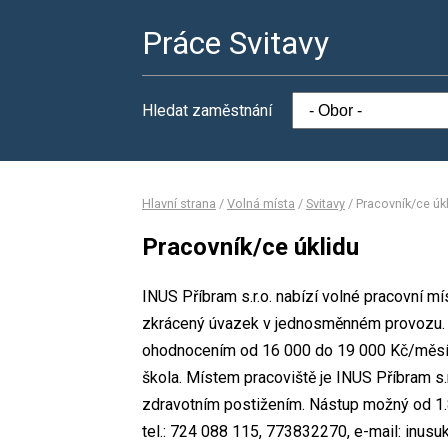
Práce Svitavy
Hledat zaměstnání
Hlavní strana
/
Volná místa
/
Svitavy
/
Pracovník/ce úk
Pracovník/ce úklidu
INUS Příbram s.r.o. nabízí volné pracovní mí
zkrácený úvazek v jednosměnném provozu. 
ohodnocením od 16 000 do 19 000 Kč/měsíc.
škola. Místem pracoviště je INUS Příbram s.r
zdravotním postižením. Nástup možný od 1.
tel.: 724 088 115, 773832270, e-mail: inusu