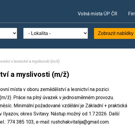
Volná místa ÚP ČR
Fir
Zobrazit nabídky
níci v lesnictví a myslivosti (m/ž)
tví a myslivosti (m/ž)
vní místa v oboru zemědělství a lesnictví na pozici
i (m/ž). Práce na plný úvazek v jednosměnném provozu.
síc. Minimální požadované vzdělání je Základní + praktická
Ilyazov, okres Svitavy. Nástup možný od 1.7.2026. Další
el.: 774 385 103, e-mail: rushchakvitalija@gmail.com.