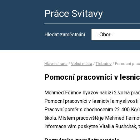
Práce Svitavy
Hledat zaměstnání
Hlavní strana
/
Volná místa
/
Třebařov
/
Pomocní pracov
Pomocní pracovníci v lesnic
Mehmed Feimov Ilyazov nabízí 2 volná praco
Pomocní pracovníci v lesnictví a myslivost
Pracovní poměr s ohodnocením 22 400 Kč/mě
škola. Místem pracoviště je Mehmed Feimov 
informace vám poskytne Vitaliia Rushchak, t