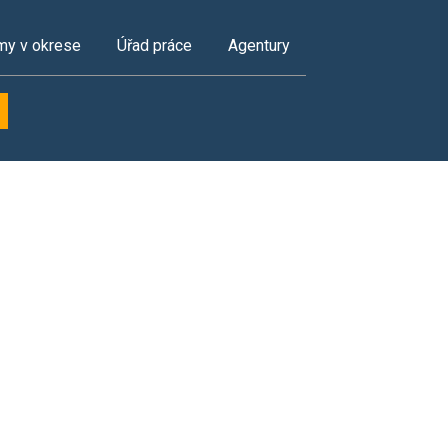
my v okrese
Úřad práce
Agentury