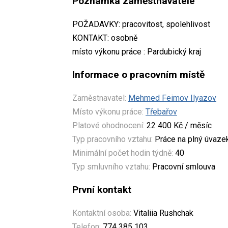
Poznámka zaměstnavatele
POŽADAVKY: pracovitost, spolehlivost
KONTAKT: osobně
místo výkonu práce : Pardubický kraj
Informace o pracovním místě
Zaměstnavatel:
Mehmed Feimov Ilyazov
Místo výkonu práce:
Třebařov
Platové ohodnocení:
22 400 Kč / měsíc
Typ pracovního vztahu:
Práce na plný úvaze
Minimální počet hodin týdně:
40
Typ smluvního vztahu:
Pracovní smlouva
První kontakt
Kontaktní osoba:
Vitaliia Rushchak
Telefon:
774 385 103