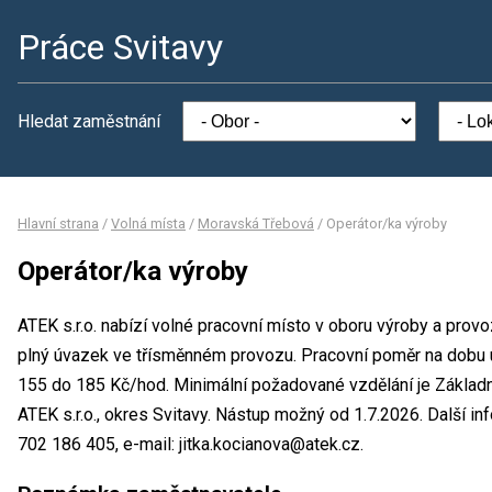
Práce Svitavy
Hledat zaměstnání
Hlavní strana
/
Volná místa
/
Moravská Třebová
/
Operátor/ka výroby
Operátor/ka výroby
ATEK s.r.o. nabízí volné pracovní místo v oboru výroby a prov
plný úvazek ve třísměnném provozu. Pracovní poměr na dobu 
155 do 185 Kč/hod. Minimální požadované vzdělání je Základní
ATEK s.r.o., okres Svitavy. Nástup možný od 1.7.2026. Další in
702 186 405, e-mail: jitka.kocianova@atek.cz.