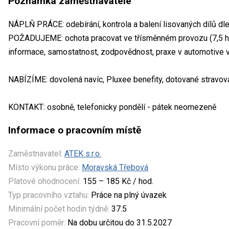
Poznámka zaměstnavatele
NÁPLŇ PRÁCE: odebírání, kontrola a balení lisovaných dílů dl
POŽADUJEME: ochota pracovat ve třísměnném provozu (7,5 hod
informace, samostatnost, zodpovědnost, praxe v automotive
NABÍZÍME: dovolená navíc, Pluxee benefity, dotované stravov
KONTAKT: osobně, telefonicky pondělí - pátek neomezeně
Informace o pracovním místě
Zaměstnavatel:
ATEK s.r.o.
Místo výkonu práce:
Moravská Třebová
Platové ohodnocení:
155 – 185 Kč / hod.
Typ pracovního vztahu:
Práce na plný úvazek
Minimální počet hodin týdně:
37.5
Pracovní poměr:
Na dobu určitou do 31.5.2027