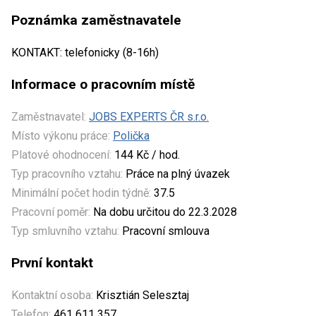
Poznámka zaměstnavatele
KONTAKT: telefonicky (8-16h)
Informace o pracovním místě
Zaměstnavatel:
JOBS EXPERTS ČR s.r.o.
Místo výkonu práce:
Polička
Platové ohodnocení:
144 Kč / hod.
Typ pracovního vztahu:
Práce na plný úvazek
Minimální počet hodin týdně:
37.5
Pracovní poměr:
Na dobu určitou do 22.3.2028
Typ smluvního vztahu:
Pracovní smlouva
První kontakt
Kontaktní osoba:
Krisztián Selesztaj
Telefon:
461 611 357