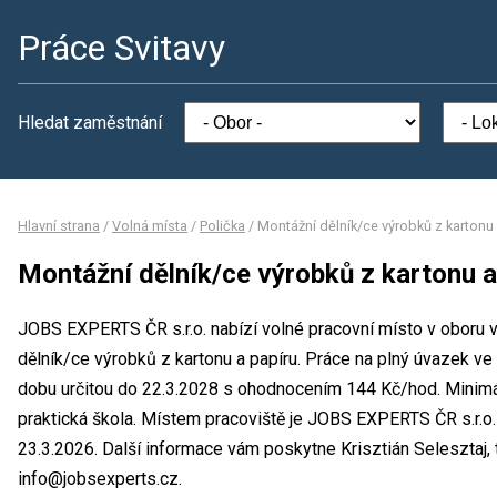
Práce Svitavy
Hledat zaměstnání
Hlavní strana
/
Volná místa
/
Polička
/
Montážní dělník/ce výrobků z kartonu
Montážní dělník/ce výrobků z kartonu a
JOBS EXPERTS ČR s.r.o. nabízí volné pracovní místo v oboru 
dělník/ce výrobků z kartonu a papíru. Práce na plný úvazek v
dobu určitou do 22.3.2028 s ohodnocením 144 Kč/hod. Minimál
praktická škola. Místem pracoviště je JOBS EXPERTS ČR s.r.o.
23.3.2026. Další informace vám poskytne Krisztián Selesztaj, t
info@jobsexperts.cz.