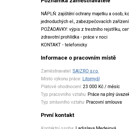
Poznámka zaměstnavatele
NÁPLŇ: zajištění ochrany majetku a osob, kon
jednoduchých el., zabezpečovacích zařízení
POŽADAVKY: výpis z trestního rejstříku, certi
zdravotní prohlídka - práce v noci
KONTAKT - telefonicky
Informace o pracovním místě
Zaměstnavatel:
SAIZRO s.r.o.
Místo výkonu práce:
Litomyšl
Platové ohodnocení:
23 000 Kč / měsíc
Typ pracovního vztahu:
Práce na plný úvaze
Typ smluvního vztahu:
Pracovní smlouva
První kontakt
Kontaktní osoba:
Ladislava Medeiová