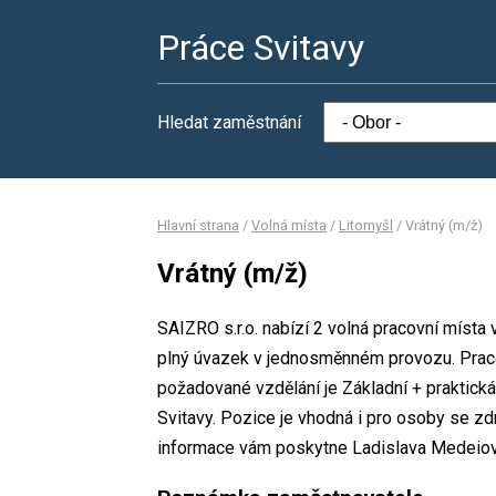
Práce Svitavy
Hledat zaměstnání
Hlavní strana
/
Volná místa
/
Litomyšl
/
Vrátný (m/ž)
Vrátný (m/ž)
SAIZRO s.r.o. nabízí 2 volná pracovní místa 
plný úvazek v jednosměnném provozu. Prac
požadované vzdělání je Základní + praktická 
Svitavy. Pozice je vhodná i pro osoby se z
informace vám poskytne Ladislava Medeiová,