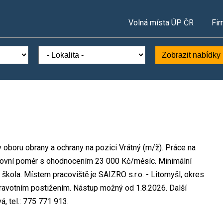
Volná místa ÚP ČR
Fir
Zobrazit nabídky
v oboru obrany a ochrany na pozici Vrátný (m/ž). Práce na
ovní poměr s ohodnocením 23 000 Kč/měsíc. Minimální
škola. Místem pracoviště je SAIZRO s.r.o. - Litomyšl, okres
dravotním postižením. Nástup možný od 1.8.2026. Další
 tel.: 775 771 913.