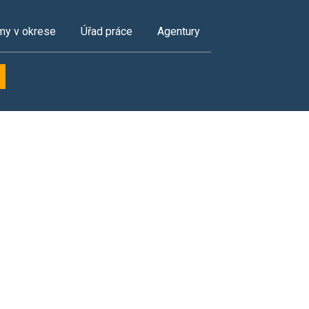
my v okrese
Úřad práce
Agentury