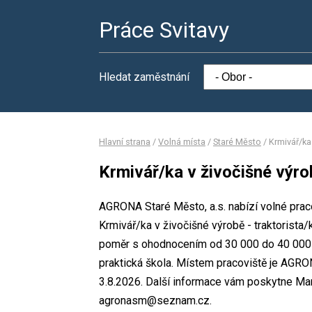
Práce Svitavy
Hledat zaměstnání
Hlavní strana
/
Volná místa
/
Staré Město
/
Krmivář/ka 
Krmivář/ka v živočišné výrob
AGRONA Staré Město, a.s. nabízí volné praco
Krmivář/ka v živočišné výrobě - traktorist
poměr s ohodnocením od 30 000 do 40 000 K
praktická škola. Místem pracoviště je AGRO
3.8.2026. Další informace vám poskytne Mari
agronasm@seznam.cz.