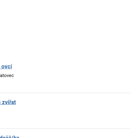
 ovcí
patovec
 zvířat
dojič/ka