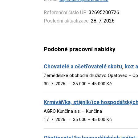
Referenční číslo ÚP:
32695200726
Poslední aktualizace:
28. 7. 2026
Podobné pracovní nabídky
Chovatelé a ošetřovatelé skotu, koz a
Zemědělské obchodní družstvo Opatovec – O
30. 7. 2026
·
35 000 – 45 000 Kč
Krmivář/ka, stájník/ice hospodářských
AGRO Kunčina a.s. – Kunčina
17. 7. 2026
·
35 000 – 45 000 Kč
Ošetřovatel/ka hospodářských zvířat-