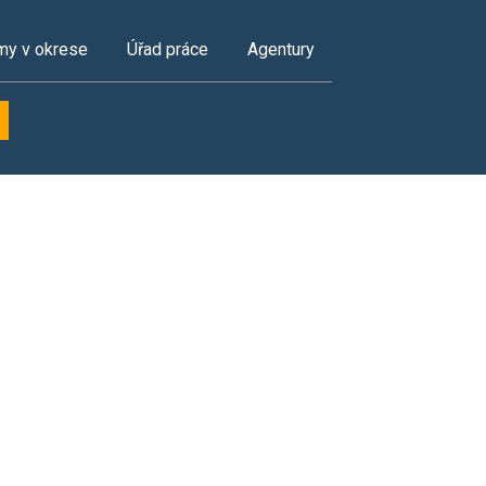
my v okrese
Úřad práce
Agentury