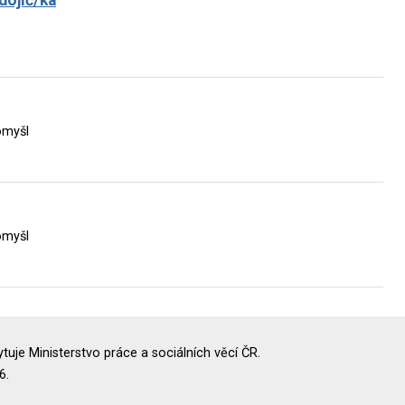
omyšl
omyšl
uje Ministerstvo práce a sociálních věcí ČR.
6.