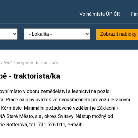
Volná místa ÚP ČR
Fir
Zobrazit nabídky
v živočišné výrobě - traktorista/ka
ě - traktorista/ka
vní místo v oboru zemědělství a lesnictví na pozici
a/ka. Práce na plný úvazek ve dvousměnném provozu. Pracovní
č/měsíc. Minimální požadované vzdělání je Základní +
NA Staré Město, a.s., okres Svitavy. Nástup možný od
e Rotterová, tel.: 731 526 011, e-mail: