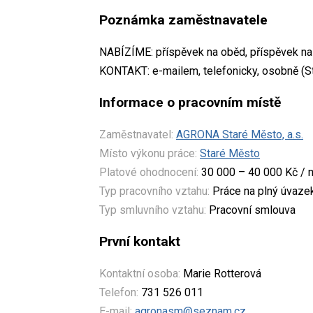
Poznámka zaměstnavatele
NABÍZÍME: příspěvek na oběd, příspěvek na p
KONTAKT: e-mailem, telefonicky, osobně (S
Informace o pracovním místě
Zaměstnavatel:
AGRONA Staré Město, a.s.
Místo výkonu práce:
Staré Město
Platové ohodnocení:
30 000 – 40 000 Kč / 
Typ pracovního vztahu:
Práce na plný úvaze
Typ smluvního vztahu:
Pracovní smlouva
První kontakt
Kontaktní osoba:
Marie Rotterová
Telefon:
731 526 011
E-mail:
agronasm@seznam.cz