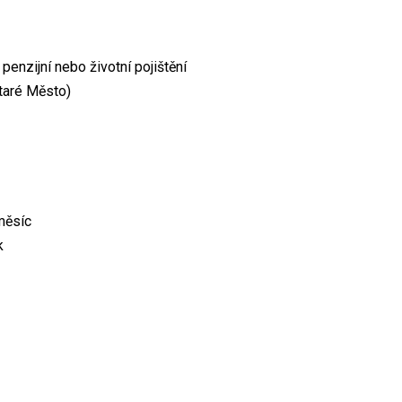
enzijní nebo životní pojištění
taré Město)
měsíc
k