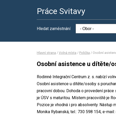
Práce Svitavy
Hledat zaměstnání
Hlavní strana
/
Volná místa
/
Polička
/
Osobní asistenc
Osobní asistence u dítěte/o
Rodinné Integrační Centrum z. s. nabízí vol
Osobní asistence u dítěte/osoby s porucham
pracovní dobou. Dohoda o provedení práce
je ÚSV s maturitou. Místem pracoviště je Rod
Pozice je vhodná i pro absolventy. Nástup 
Monika Rybanská, tel.: 730 598 154, e-mail: