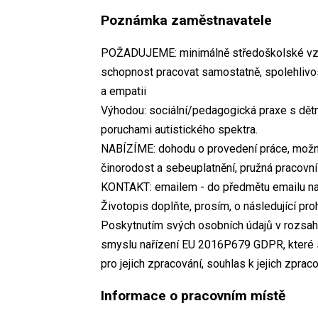
Poznámka zaměstnavatele
POŽADUJEME: minimálně středoškolské vzděl
schopnost pracovat samostatně, spolehlivost,
a empatii
Výhodou: sociální/pedagogická praxe s dět
poruchami autistického spektra.
NABÍZÍME: dohodu o provedení práce, možnos
činorodost a sebeuplatnění, pružná pracovn
KONTAKT: emailem - do předmětu emailu n
Životopis doplňte, prosím, o následující pro
Poskytnutím svých osobních údajů v rozsahu
smyslu nařízení EU 2016P679 GDPR, které s
pro jejich zpracování, souhlas k jejich zpraco
Informace o pracovním místě