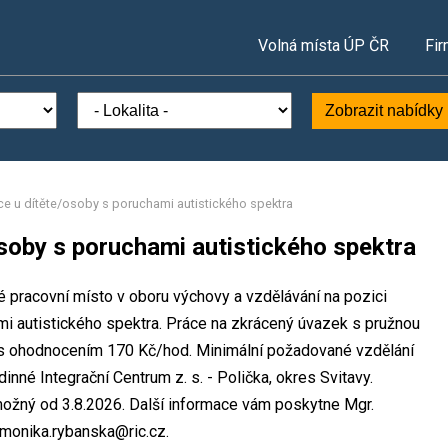
Volná místa ÚP ČR
Fir
Zobrazit nabídky
e u dítěte/osoby s poruchami autistického spektra
soby s poruchami autistického spektra
né pracovní místo v oboru výchovy a vzdělávání na pozici
i autistického spektra. Práce na zkrácený úvazek s pružnou
 s ohodnocením 170 Kč/hod. Minimální požadované vzdělání
inné Integrační Centrum z. s. - Polička, okres Svitavy.
možný od 3.8.2026. Další informace vám poskytne Mgr.
 monika.rybanska@ric.cz.