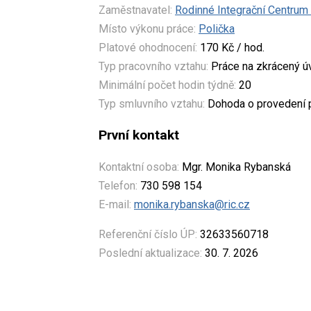
Zaměstnavatel:
Rodinné Integrační Centrum z
Místo výkonu práce:
Polička
Platové ohodnocení:
170 Kč / hod.
Typ pracovního vztahu:
Práce na zkrácený 
Minimální počet hodin týdně:
20
Typ smluvního vztahu:
Dohoda o provedení 
První kontakt
Kontaktní osoba:
Mgr. Monika Rybanská
Telefon:
730 598 154
E-mail:
monika.rybanska@ric.cz
Referenční číslo ÚP:
32633560718
Poslední aktualizace:
30. 7. 2026