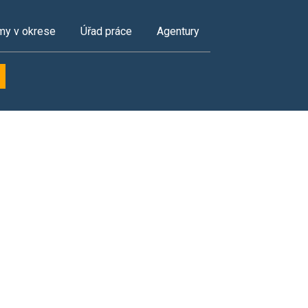
my v okrese
Úřad práce
Agentury