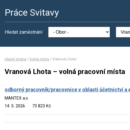
Práce Svitavy
Hledat zaměstnání
Hlavní strana
/
Volná místa
/
Vranová Lhota
Vranová Lhota – volná pracovní místa
odborný pracovník/pracovnice v oblasti účetnictví a
MANTEX a.s.
14. 5. 2026
·
73 823 Kč