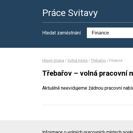
Práce Svitavy
Hledat zaměstnání
Hlavní strana
/
Volná místa
/
Třebařov
/
Finance
Třebařov – volná pracovní 
Aktuálně neevidujeme žádnou pracovní nabí
Informace o volných pracovních místech poskyt