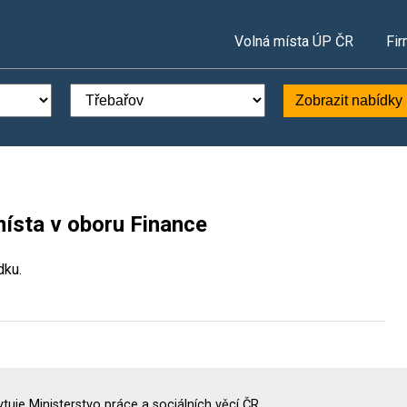
Volná místa ÚP ČR
Fir
Zobrazit nabídky
místa v oboru Finance
dku.
uje Ministerstvo práce a sociálních věcí ČR.