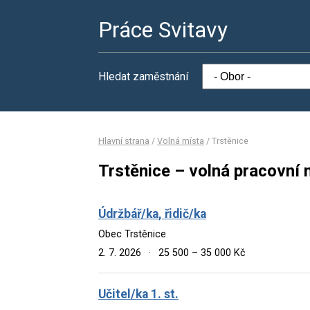
Práce Svitavy
Hledat zaměstnání
Hlavní strana
/
Volná místa
/
Trstěnice
Trstěnice – volná pracovní 
Údržbář/ka, řidič/ka
Obec Trstěnice
2. 7. 2026
·
25 500 – 35 000 Kč
Učitel/ka 1. st.