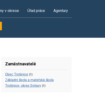
my v okrese
Úřad práce
Agentury
Zaměstnavatelé
Obec Trstěnice
(1)
Základní škola a mateřská škola
Trstěnice, okres Svitavy
(1)