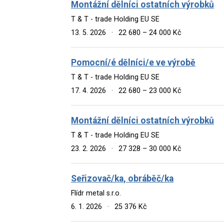
Montážní dělníci ostatních výrobků
T & T - trade Holding EU SE
13. 5. 2026
·
22 680 – 24 000 Kč
Pomocní/é dělníci/e ve výrobě
T & T - trade Holding EU SE
17. 4. 2026
·
22 680 – 23 000 Kč
Montážní dělníci ostatních výrobků
T & T - trade Holding EU SE
23. 2. 2026
·
27 328 – 30 000 Kč
Seřizovač/ka, obráběč/ka
Flídr metal s.r.o.
6. 1. 2026
·
25 376 Kč