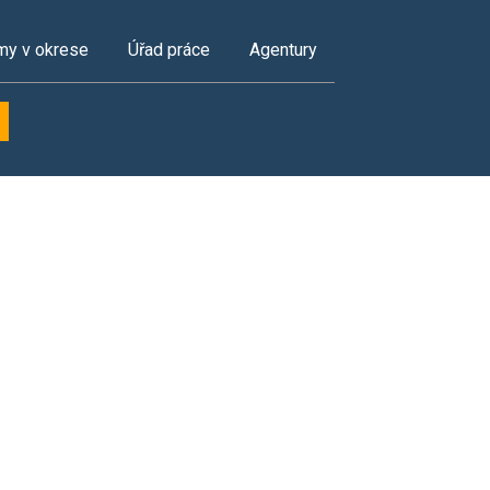
my v okrese
Úřad práce
Agentury