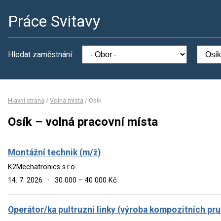
Práce Svitavy
Hledat zaměstnání
Hlavní strana
/
Volná místa
/
Osík
Osík – volná pracovní místa
Montážní technik (m/ž)
K2Mechatronics s.r.o.
14. 7. 2026
·
30 000 – 40 000 Kč
Operátor/ka pultruzní linky (výroba kompozitních prut