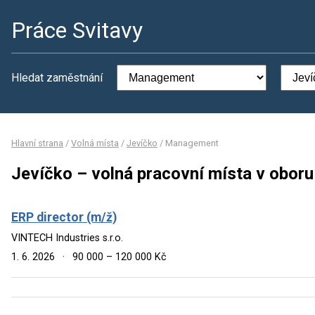
Práce Svitavy
Hledat zaměstnání
Hlavní strana
/
Volná místa
/
Jevíčko
/
Management
Jevíčko – volná pracovní místa v obo
ERP director (m/ž)
VINTECH Industries s.r.o.
1. 6. 2026
·
90 000 – 120 000 Kč