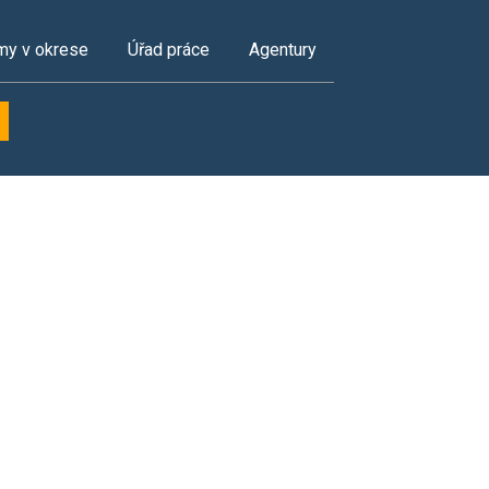
my v okrese
Úřad práce
Agentury