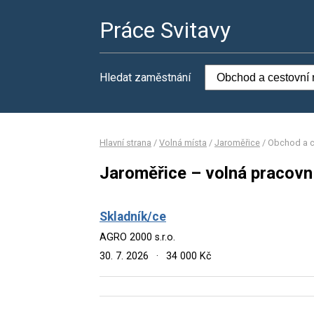
Práce Svitavy
Hledat zaměstnání
Hlavní strana
/
Volná místa
/
Jaroměřice
/
Obchod a c
Jaroměřice – volná pracovn
Skladník/ce
AGRO 2000 s.r.o.
30. 7. 2026
·
34 000 Kč