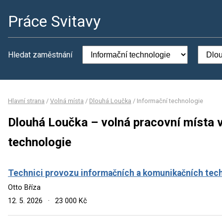
Práce Svitavy
Hledat zaměstnání
Hlavní strana
/
Volná místa
/
Dlouhá Loučka
/
Informační technologie
Dlouhá Loučka – volná pracovní místa 
technologie
Technici provozu informačních a komunikačních techn
Otto Bříza
12. 5. 2026
·
23 000 Kč