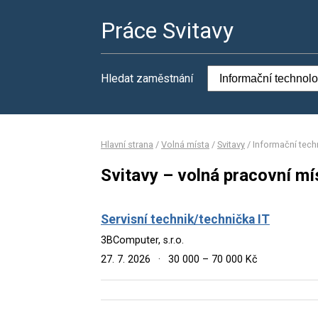
Práce Svitavy
Hledat zaměstnání
Hlavní strana
/
Volná místa
/
Svitavy
/
Informační tech
Svitavy – volná pracovní mí
Servisní technik/technička IT
3BComputer, s.r.o.
27. 7. 2026
·
30 000 – 70 000 Kč