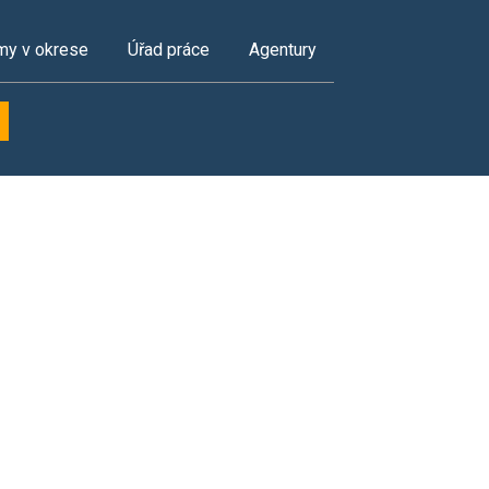
my v okrese
Úřad práce
Agentury