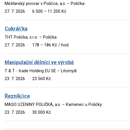
Měšťanský pivovar v Poličce, a.s. – Polička
27. 7. 2026
·
6 500 – 11 200 Kč
Cukrář/ka
THT Polička, s.r.o. – Polička
27. 7. 2026
·
178 – 186 Kč / hod.
Manipulační dělníci ve výrobě
T & T - trade Holding EU SE – Litomyšl
23. 7. 2026
·
23 560 Kč
Řezník/ice
MASO UZENINY POLIČKA, a.s. – Kamenec u Poličky
23. 7. 2026
·
30 000 Kč