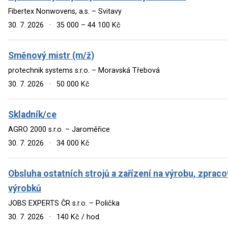
Fibertex Nonwovens, a.s. – Svitavy
30. 7. 2026
·
35 000 – 44 100 Kč
Směnový mistr (m/ž)
protechnik systems s.r.o. – Moravská Třebová
30. 7. 2026
·
50 000 Kč
Skladník/ce
AGRO 2000 s.r.o. – Jaroměřice
30. 7. 2026
·
34 000 Kč
Obsluha ostatních strojů a zařízení na výrobu, zpraco
výrobků
JOBS EXPERTS ČR s.r.o. – Polička
30. 7. 2026
·
140 Kč / hod.