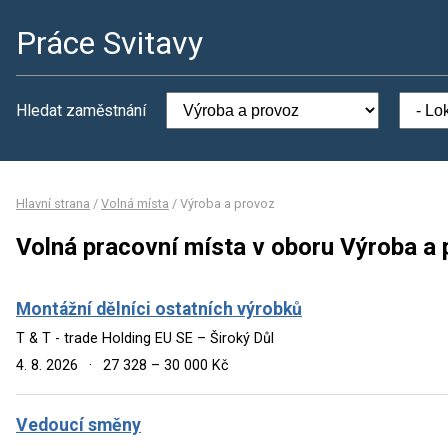
Práce Svitavy
Hledat zaměstnání
Hlavní strana
/
Volná místa
/
Výroba a provoz
Volná pracovní místa v oboru Výroba a
Montážní dělníci ostatních výrobků
T & T - trade Holding EU SE – Široký Důl
4. 8. 2026
·
27 328 – 30 000 Kč
Vedoucí směny