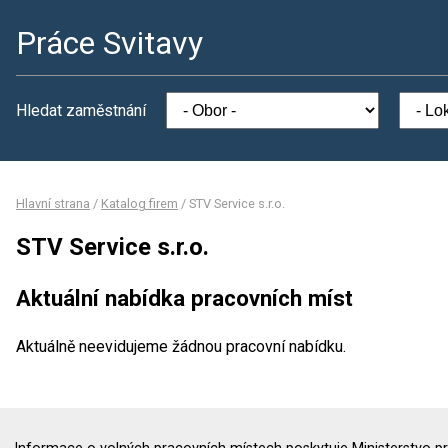
Práce Svitavy
Hledat zaměstnání
Hlavní strana
/
Katalog firem
/
STV Service s.r.o.
STV Service s.r.o.
Aktuální nabídka pracovních míst
Aktuálně neevidujeme žádnou pracovní nabídku.