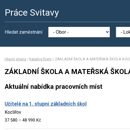
Práce Svitavy
Hledat zaměstnání
Hlavní strana
/
Katalog firem
/
ZÁKLADNÍ ŠKOLA A MATEŘSKÁ ŠKOLA KOCLÍŘ
ZÁKLADNÍ ŠKOLA A MATEŘSKÁ ŠKOLA 
Aktuální nabídka pracovních míst
Učitelé na 1. stupni základních škol
Koclířov
37 580 – 48 990 Kč