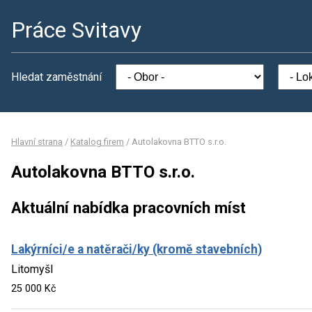
Práce Svitavy
Hledat zaměstnání
Hlavní strana
/
Katalog firem
/
Autolakovna BTTO s.r.o.
Autolakovna BTTO s.r.o.
Aktuální nabídka pracovních míst
Lakýrníci/e a natěrači/ky (kromě stavebních)
Litomyšl
25 000 Kč