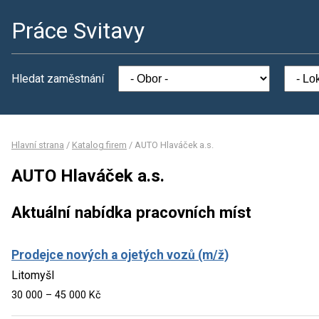
Práce Svitavy
Hledat zaměstnání
Hlavní strana
/
Katalog firem
/
AUTO Hlaváček a.s.
AUTO Hlaváček a.s.
Aktuální nabídka pracovních míst
Prodejce nových a ojetých vozů (m/ž)
Litomyšl
30 000 – 45 000 Kč