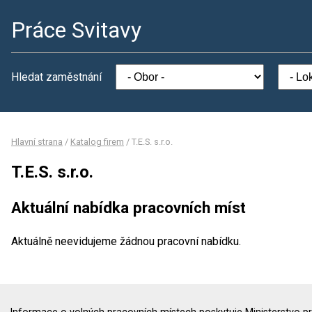
Práce Svitavy
Hledat zaměstnání
Hlavní strana
/
Katalog firem
/
T.E.S. s.r.o.
T.E.S. s.r.o.
Aktuální nabídka pracovních míst
Aktuálně neevidujeme žádnou pracovní nabídku.