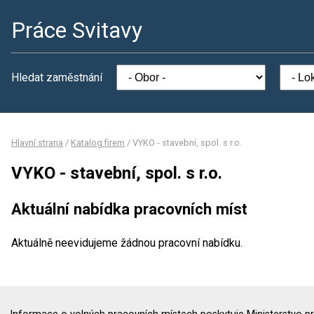
Práce Svitavy
Hledat zaměstnání
Hlavní strana
/
Katalog firem
/
VYKO - stavební, spol. s r.o.
VYKO - stavební, spol. s r.o.
Aktuální nabídka pracovních míst
Aktuálně neevidujeme žádnou pracovní nabídku.