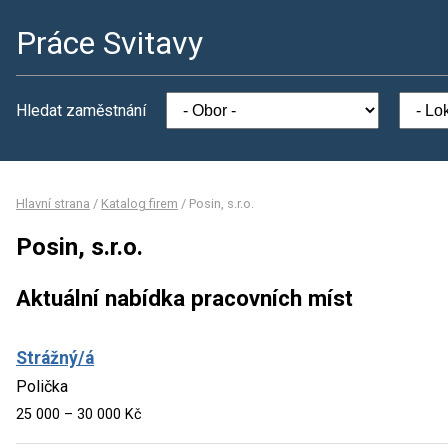
Práce Svitavy
Hledat zaměstnání
Hlavní strana
/
Katalog firem
/
Posin, s.r.o.
Posin, s.r.o.
Aktuální nabídka pracovních míst
Strážný/á
Polička
25 000 – 30 000 Kč