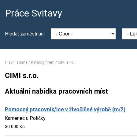
Práce Svitavy
Hledat zaměstnání
Hlavní strana
/
Katalog firem
/
CIMI s.r.o.
CIMI s.r.o.
Aktuální nabídka pracovních míst
Pomocný pracovník/ice v živočišné výrobě (m/ž)
Kamenec u Poličky
30 000 Kč