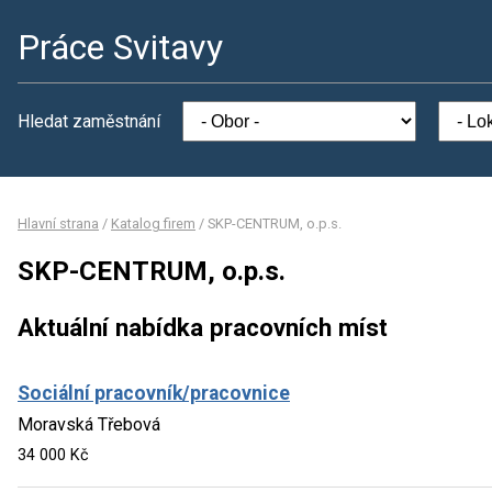
Práce Svitavy
Hledat zaměstnání
Hlavní strana
/
Katalog firem
/
SKP-CENTRUM, o.p.s.
SKP-CENTRUM, o.p.s.
Aktuální nabídka pracovních míst
Sociální pracovník/pracovnice
Moravská Třebová
34 000 Kč