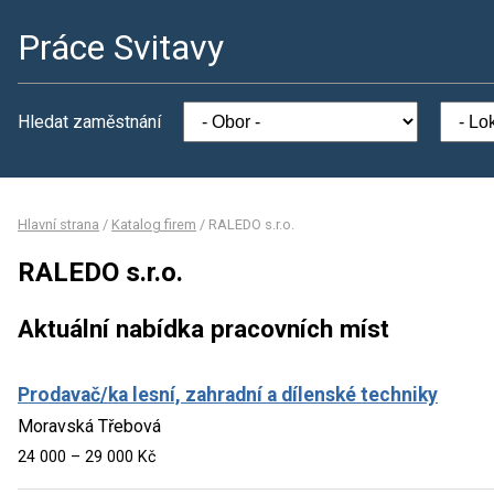
Práce Svitavy
Hledat zaměstnání
Hlavní strana
/
Katalog firem
/
RALEDO s.r.o.
RALEDO s.r.o.
Aktuální nabídka pracovních míst
Prodavač/ka lesní, zahradní a dílenské techniky
Moravská Třebová
24 000 – 29 000 Kč