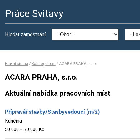
Práce Svitavy
Hledat zaměstnání
Hlavní strana
/
Katalog firem
/
ACARA PRAHA, s.r.o.
ACARA PRAHA, s.r.o.
Aktuální nabídka pracovních míst
Přípravář stavby/Stavbyvedoucí (m/ž)
Kunčina
50 000 – 70 000 Kč