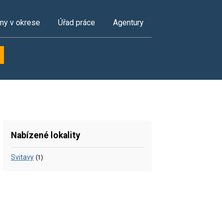
my v okrese
Úřad práce
Agentury
Nabízené lokality
Svitavy
(1)