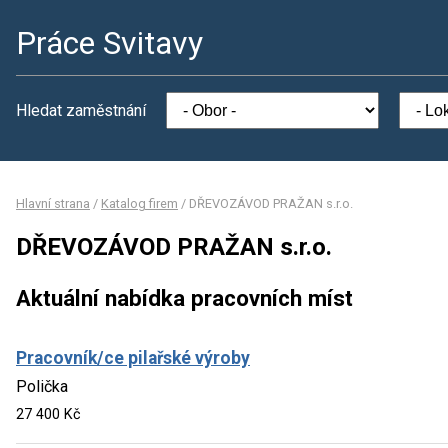
Práce Svitavy
Hledat zaměstnání
Hlavní strana
/
Katalog firem
/
DŘEVOZÁVOD PRAŽAN s.r.o.
DŘEVOZÁVOD PRAŽAN s.r.o.
Aktuální nabídka pracovních míst
Pracovník/ce pilařské výroby
Polička
27 400 Kč