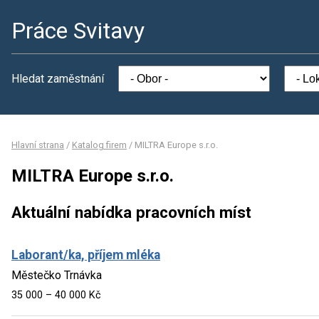
Práce Svitavy
Hledat zaměstnání
Hlavní strana
/
Katalog firem
/
MILTRA Europe s.r.o.
MILTRA Europe s.r.o.
Aktuální nabídka pracovních míst
Laborant/ka, příjem mléka
Městečko Trnávka
35 000 – 40 000 Kč