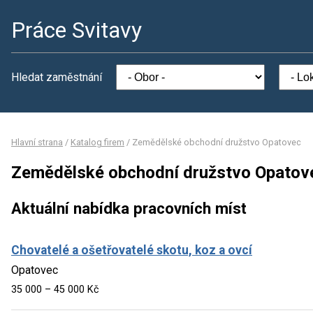
Práce Svitavy
Hledat zaměstnání
Hlavní strana
/
Katalog firem
/
Zemědělské obchodní družstvo Opatovec
Zemědělské obchodní družstvo Opatov
Aktuální nabídka pracovních míst
Chovatelé a ošetřovatelé skotu, koz a ovcí
Opatovec
35 000 – 45 000 Kč